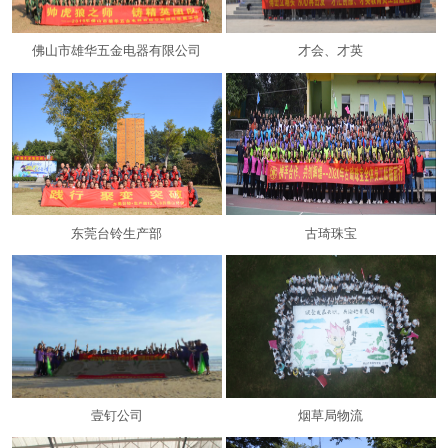
佛山市雄华五金电器有限公司
才会、才英
东莞台铃生产部
古琦珠宝
首 页
关于人益人
课程栏目
拓展项目
培训基地
人益人分享
客户见证
联系方式
新闻资讯
壹钉公司
烟草局物流