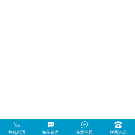
首 页
关于人益人
课程栏目
拓展项目
培训基地
人益人分享
客户见证
联系方式
新闻资讯
热线电话
短信留言
在线沟通
联系方式